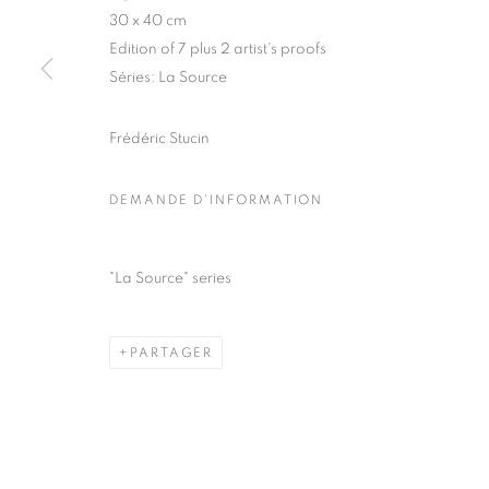
30 x 40 cm
COPYRIGHT © CLÉMENTINE DE LA FÉRONNIÈRE. 2026
SIT
Edition of 7 plus 2 artist's proofs
Séries:
La Source
Frédéric Stucin
DEMANDE D'INFORMATION
"La Source" series
PARTAGER