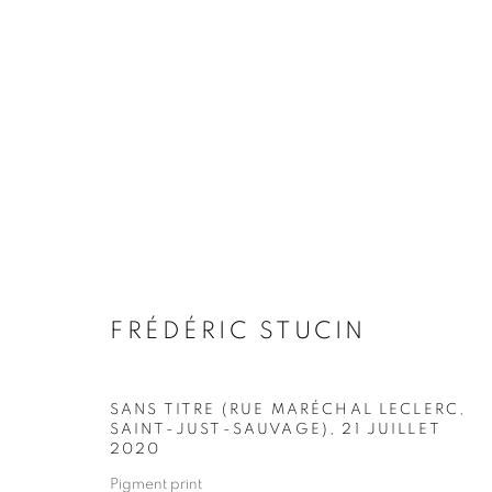
ARTWORKS
Galerie Clémentine de la Féronnière
Horaires d'ouve
FRÉDÉRIC STUCIN
51, rue saint-Louis-en-l’île,
Mardi - Samedi
75004 Paris
11h - 19h
SANS TITRE (RUE MARÉCHAL LECLERC,
SAINT-JUST-SAUVAGE)
,
21 JUILLET
2020
Pigment print
MANAGE COOKIES