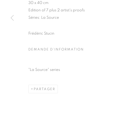
30 x 40 cm
COPYRIGHT © CLÉMENTINE DE LA FÉRONNIÈRE. 2026
SIT
Edition of 7 plus 2 artist's proofs
Séries:
La Source
Frédéric Stucin
DEMANDE D'INFORMATION
"La Source" series
PARTAGER