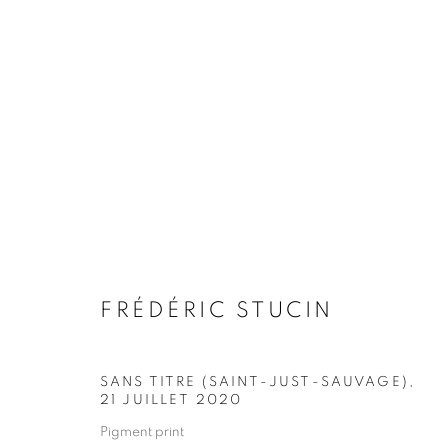
ARTWORKS
Galerie Clémentine de la Féronnière
Horaires d'ouve
FRÉDÉRIC STUCIN
51, rue saint-Louis-en-l’île,
Mardi - Samedi
75004 Paris
11h - 19h
SANS TITRE (SAINT-JUST-SAUVAGE)
,
21 JUILLET 2020
Pigment print
MANAGE COOKIES