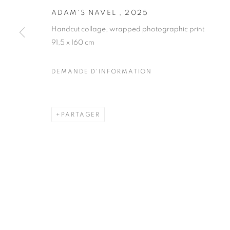
51, rue saint-Louis-en-l’île,
Mardi - Samedi
ADAM'S NAVEL
,
2025
75004 Paris
11h - 19h
Handcut collage, wrapped photographic print
91,5 x 160 cm
MANAGE COOKIES
DEMANDE D'INFORMATION
COPYRIGHT © CLÉMENTINE DE LA FÉRONNIÈRE. 2026
SIT
PARTAGER