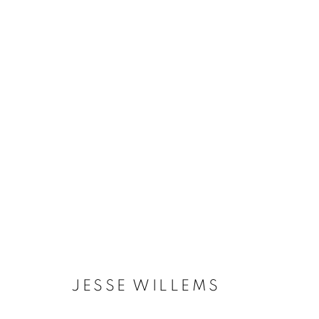
JESSE WILLEMS
BIOGRAPHIE
ŒUVRES
INSTALLATIONS VI
JESSE WILLEMS
Galerie Clémentine de la Féronnière
Horaires d'ouve