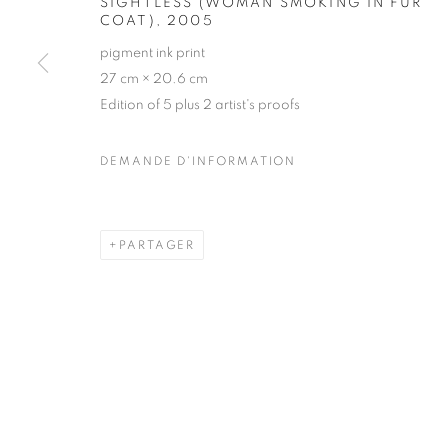
SIGHTLESS (WOMAN SMOKING IN FUR
51, rue saint-Louis-en-l’île,
Mardi - Samedi
COAT)
,
2005
75004 Paris
11h - 19h
pigment ink print
27 cm × 20.6 cm
Edition of 5 plus 2 artist's proofs
MANAGE COOKIES
DEMANDE D'INFORMATION
COPYRIGHT © CLÉMENTINE DE LA FÉRONNIÈRE. 2026
SIT
PARTAGER