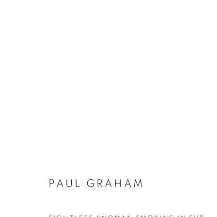
PAUL GRAHAM
BIOGRAPHIE
ŒUVRES
INSTALLATIONS VI
PAUL GRAHAM
Galerie Clémentine de la Féronnière
Horaires d'ouve