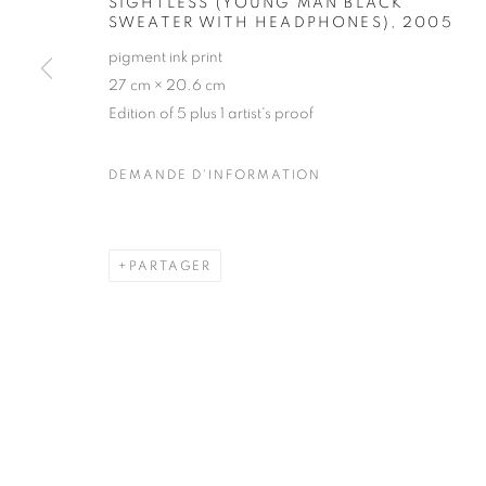
SIGHTLESS (YOUNG MAN BLACK
51, rue saint-Louis-en-l’île,
Mardi - Samedi
SWEATER WITH HEADPHONES)
,
2005
75004 Paris
11h - 19h
pigment ink print
27 cm × 20.6 cm
Edition of 5 plus 1 artist's proof
MANAGE COOKIES
DEMANDE D'INFORMATION
COPYRIGHT © CLÉMENTINE DE LA FÉRONNIÈRE. 2026
SIT
PARTAGER