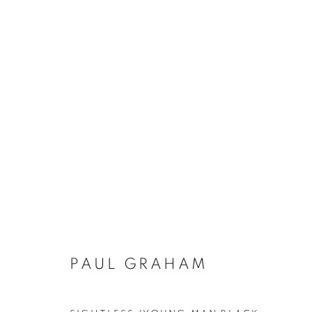
PAUL GRAHAM
BIOGRAPHIE
ŒUVRES
INSTALLATIONS VI
PAUL GRAHAM
Galerie Clémentine de la Féronnière
Horaires d'ouve