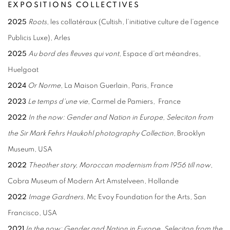
EXPOSITIONS COLLECTIVES
2025
Roots
, les collatéraux (Cultish, l’initiative culture de l’agence
Publicis Luxe), Arles
2025
Au bord des fleuves qui vont
, Espace d’art méandres,
Huelgoat
2024
Or Norme
, La Maison Guerlain, Paris, France
2023
Le temps d'une vie
,
Carmel de Pamiers, France
2022
In the now: Gender and Nation in Europe, Seleciton from
the Sir Mark Fehrs Haukohl photography Collection
, Brooklyn
Museum, USA
2022
Theother story, Moroccan modernism from 1956 till now
,
Cobra Museum of Modern Art Amstelveen, Hollande
2022
Image Gardners
, Mc Evoy Foundation for the Arts, San
Francisco, USA
2021
In the now: Gender and Nation in Europe, Seleciton from the