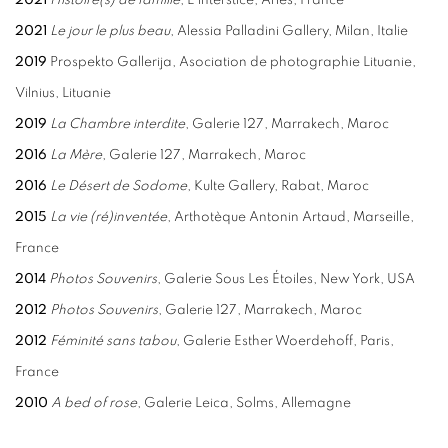
2021
Histoire(s) de famille
, L’interstice, Arles, France
2021
Le jour le plus beau
, Alessia Palladini Gallery, Milan, Italie
2019
Prospekto Gallerija, Asociation de photographie Lituanie,
Vilnius, Lituanie
2019
La Chambre interdite
, Galerie 127, Marrakech, Maroc
2016
La Mère
, Galerie 127, Marrakech, Maroc
2016
Le Désert de Sodome
, Kulte Gallery, Rabat, Maroc
2015
La vie (ré)inventée
, Arthotèque Antonin Artaud, Marseille,
France
2014
Photos Souvenirs
, Galerie Sous Les Étoiles, New York, USA
2012
Photos Souvenirs
, Galerie 127, Marrakech, Maroc
2012
Féminité sans tabou
, Galerie Esther Woerdehoff, Paris,
France
2010
A bed of rose
, Galerie Leica, Solms, Allemagne