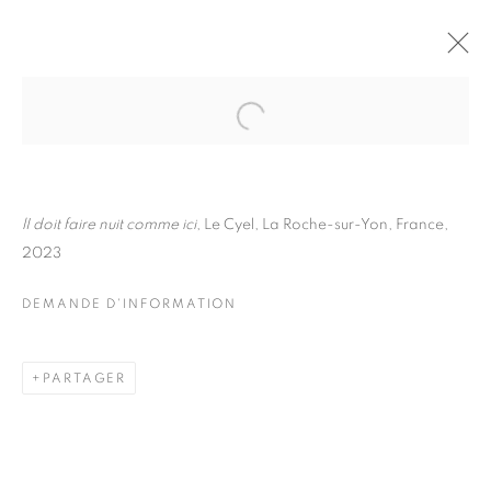
FRÉDÉRIC STUCIN
BIOGRAPHIE
ŒUVRES
INSTALLATIONS VIEWS
EXPOSITIONS
lI doit faire nuit comme ici
, Le Cyel, La Roche-sur-Yon, France,
DEMANDE D'INFORMATION
2023
BROWSE ARTISTS
DEMANDE D'INFORMATION
Galerie Clémentine de la Féronnière
PARTAGER
51, rue saint-Louis-en-l’île,
75004 Paris