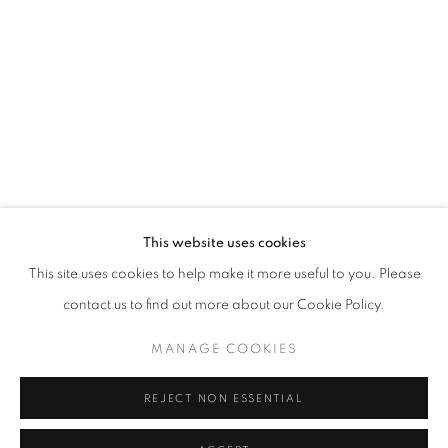
Horaires d'ouverture
Mardi - Samedi
11h - 19h
+33(0)1 42 38 88 85
mail@galerieclementinedelaferonniere.fr
This website uses cookies
This site uses cookies to help make it more useful to you. Please
contact us to find out more about our Cookie Policy.
MANAGE COOKIES
MANAGE COOKIES
COPYRIGHT © CLÉMENTINE DE LA FÉRONNIÈRE. 2026
REJECT NON ESSENTIAL
SITE BY ARTLOGIC