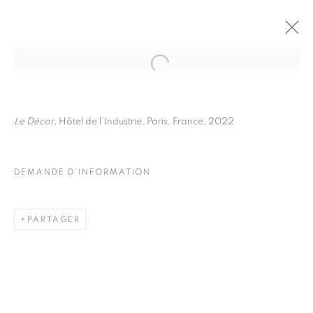
FRÉDÉRIC STUCIN
BIOGRAPHIE
ŒUVRES
Le Décor
, Hôtel de l’Industrie, Paris, France, 2022
INSTALLATIONS VIEWS
EXPOSITIONS
DEMANDE D'INFORMATION
DEMANDE D'INFORMATION
BROWSE ARTISTS
PARTAGER
Galerie Clémentine de la Féronnière
51, rue saint-Louis-en-l’île,
75004 Paris