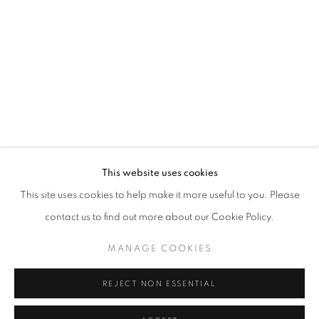
Horaires d'ouverture
Mardi - Samedi
11h - 19h
+33(0)1 42 38 88 85
mail@galerieclementinedelaferonniere.fr
This website uses cookies
This site uses cookies to help make it more useful to you. Please
contact us to find out more about our Cookie Policy.
MANAGE COOKIES
MANAGE COOKIES
COPYRIGHT © CLÉMENTINE DE LA FÉRONNIÈRE. 2026
REJECT NON ESSENTIAL
SITE BY ARTLOGIC