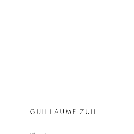
GUILLAUME ZUILI
BIOGRAPHIE
ŒUVRES
INSTALLATIONS VI
GUILLAUME ZUILI
Galerie Clémentine de la Féronnière
Horaires d'ouve