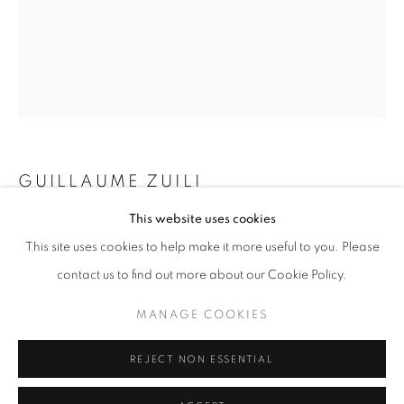
Horaires d'ouverture
Mardi - Samedi
11h - 19h
+33(0)1 42 38 88 85
GUILLAUME ZUILI
mail@galerieclementinedelaferonniere.fr
This website uses cookies
SANS TITRE
This site uses cookies to help make it more useful to you. Please
DEMANDE D'INFORMATION
contact us to find out more about our Cookie Policy.
MANAGE COOKIES
MANAGE COOKIES
COPYRIGHT © CLÉMENTINE DE LA FÉRONNIÈRE. 2026
PARTAGER
REJECT NON ESSENTIAL
SITE BY ARTLOGIC