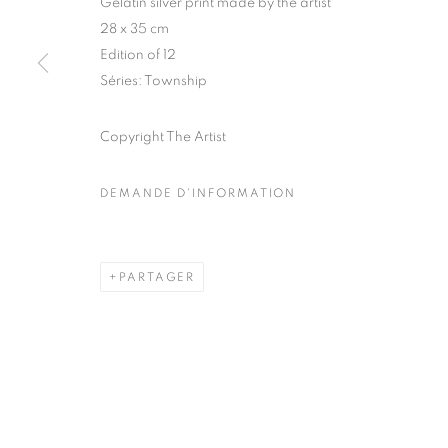
Gelatin silver print made by the artist
51, rue saint-Louis-en-l’île,
Mardi - Samedi
28 x 35 cm
75004 Paris
11h - 19h
Edition of 12
Séries:
Township
Copyright The Artist
MANAGE COOKIES
COPYRIGHT © CLÉMENTINE DE LA FÉRONNIÈRE. 2026
SIT
DEMANDE D'INFORMATION
PARTAGER