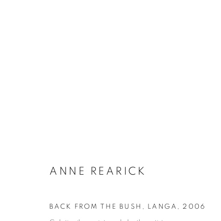
ANNE REARICK
BIOGRAPHIE
ŒUVRES
INSTALLATIONS VI
ANNE REARICK
BACK FROM THE BUSH, LANGA
,
2006
Galerie Clémentine de la Féronnière
Horaires d'ouve