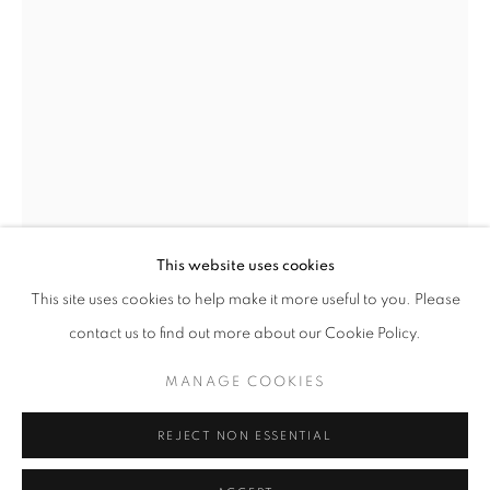
Horaires d'ouverture
Mardi - Samedi
11h - 19h
+33(0)1 42 38 88 85
mail@galerieclementinedelaferonniere.fr
This website uses cookies
This site uses cookies to help make it more useful to you. Please
JULIETTE AGNEL
contact us to find out more about our Cookie Policy.
MANAGE COOKIES
MANAGE COOKIES
GROTTE DE GLACE I
,
2024
COPYRIGHT © CLÉMENTINE DE LA FÉRONNIÈRE. 2026
Tirage fine art sur papier ultrasmooth mat Hahnemühle
REJECT NON ESSENTIAL
SITE BY ARTLOGIC
90 x 60 cm