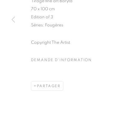
Tirage fine art Baryta
51, rue saint-Louis-en-l’île,
Mardi - Samedi
70 x 100 cm
75004 Paris
11h - 19h
Edition of 3
Séries:
Fougères
Copyright The Artist
MANAGE COOKIES
COPYRIGHT © CLÉMENTINE DE LA FÉRONNIÈRE. 2026
SIT
DEMANDE D'INFORMATION
PARTAGER