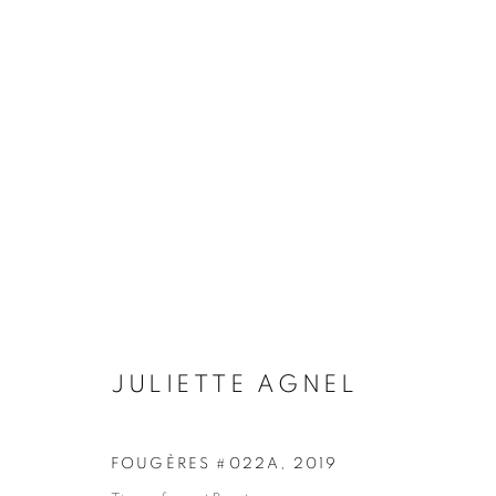
JULIETTE AGNEL
BIOGRAPHIE
ŒUVRES
INSTALLATIONS VI
JULIETTE AGNEL
FOUGÈRES #022A
,
2019
Galerie Clémentine de la Féronnière
Horaires d'ouve