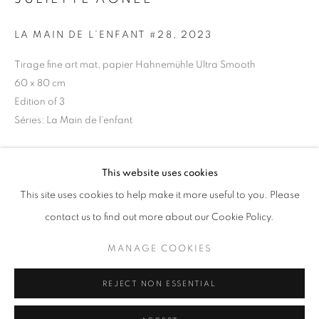
Horaires d'ouverture
LA MAIN DE L’ENFANT #28
,
2023
Mardi - Samedi
Tirage fine art mat, papier Hahnemühle Ultra Smooth
11h - 19h
60 x 80 cm
Edition of 3
Séries:
La Main de l’enfant
+33(0)1 42 38 88 85
Copyright The Artist
mail@galerieclementinedelaferonniere.fr
This website uses cookies
DEMANDE D'INFORMATION
This site uses cookies to help make it more useful to you. Please
contact us to find out more about our Cookie Policy.
MANAGE COOKIES
PARTAGER
MANAGE COOKIES
COPYRIGHT © CLÉMENTINE DE LA FÉRONNIÈRE. 2026
REJECT NON ESSENTIAL
SITE BY ARTLOGIC