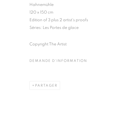
51, rue saint-Louis-en-l’île,
Mardi - Samedi
Hahnemühle
75004 Paris
11h - 19h
120 x 150 cm
Edition of 3 plus 2 artist's proofs
Séries:
Les Portes de glace
MANAGE COOKIES
Copyright The Artist
COPYRIGHT © CLÉMENTINE DE LA FÉRONNIÈRE. 2026
SIT
DEMANDE D'INFORMATION
PARTAGER