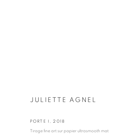
JULIETTE AGNEL
BIOGRAPHIE
ŒUVRES
INSTALLATIONS VI
JULIETTE AGNEL
PORTE I
,
2018
Galerie Clémentine de la Féronnière
Horaires d'ouve
Tirage fine art sur papier ultrasmooth mat