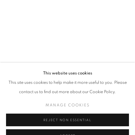
Horaires d'ouverture
Mardi - Samedi
11h - 19h
+33(0)1 42 38 88 85
mail@galerieclementinedelaferonniere.fr
This website uses cookies
This site uses cookies to help make it more useful to you. Please
contact us to find out more about our Cookie Policy.
MANAGE COOKIES
MANAGE COOKIES
COPYRIGHT © CLÉMENTINE DE LA FÉRONNIÈRE. 2026
REJECT NON ESSENTIAL
SITE BY ARTLOGIC