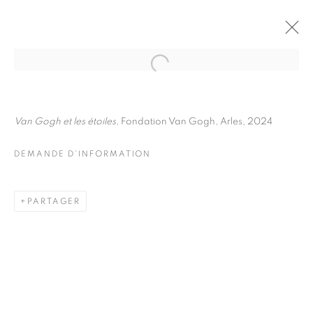
JULIETTE AGNEL
BIOGRAPHIE
ŒUVRES
Van Gogh et les étoiles
, Fondation Van Gogh, Arles, 2024
INSTALLATIONS VIEWS
EXPOSITIONS
FOIRES
DEMANDE D'INFORMATION
DEMANDE D'INFORMATION
BROWSE ARTISTS
PARTAGER
Galerie Clémentine de la Féronnière
51, rue saint-Louis-en-l’île,
75004 Paris