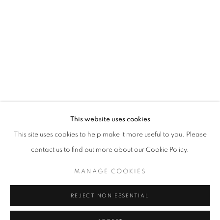
Horaires d'ouverture
Mardi - Samedi
11h - 19h
+33(0)1 42 38 88 85
mail@galerieclementinedelaferonniere.fr
This website uses cookies
This site uses cookies to help make it more useful to you. Please
contact us to find out more about our Cookie Policy.
MANAGE COOKIES
MANAGE COOKIES
COPYRIGHT © CLÉMENTINE DE LA FÉRONNIÈRE. 2026
REJECT NON ESSENTIAL
SITE BY ARTLOGIC