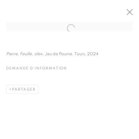
JULIETTE AGNEL
BIOGRAPHIE
ŒUVRES
Pierre, Feuille, silex
, Jeu de Paume, Tours, 2024
INSTALLATIONS VIEWS
EXPOSITIONS
FOIRES
DEMANDE D'INFORMATION
DEMANDE D'INFORMATION
BROWSE ARTISTS
PARTAGER
Galerie Clémentine de la Féronnière
51, rue saint-Louis-en-l’île,
75004 Paris