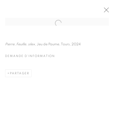
JULIETTE AGNEL
BIOGRAPHIE
ŒUVRES
Pierre, Feuille, silex
, Jeu de Paume, Tours, 2024
INSTALLATIONS VIEWS
EXPOSITIONS
FOIRES
DEMANDE D'INFORMATION
DEMANDE D'INFORMATION
BROWSE ARTISTS
PARTAGER
Galerie Clémentine de la Féronnière
51, rue saint-Louis-en-l’île,
75004 Paris