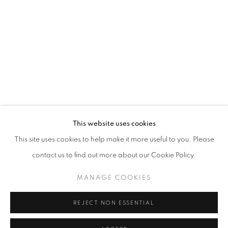
Horaires d'ouverture
Mardi - Samedi
11h - 19h
+33(0)1 42 38 88 85
mail@galerieclementinedelaferonniere.fr
This website uses cookies
This site uses cookies to help make it more useful to you. Please
contact us to find out more about our Cookie Policy.
MANAGE COOKIES
MANAGE COOKIES
COPYRIGHT © CLÉMENTINE DE LA FÉRONNIÈRE. 2026
REJECT NON ESSENTIAL
SITE BY ARTLOGIC