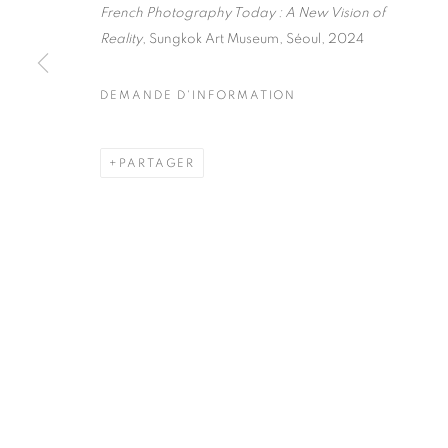
51, rue saint-Louis-en-l’île,
Mardi - Samedi
French Photography Today : A New Vision of
75004 Paris
11h - 19h
Reality
, Sungkok Art Museum, Séoul, 2024
DEMANDE D'INFORMATION
MANAGE COOKIES
PARTAGER
COPYRIGHT © CLÉMENTINE DE LA FÉRONNIÈRE. 2026
SIT