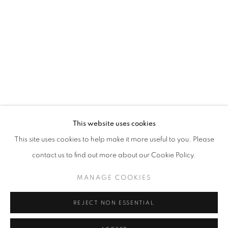
Horaires d'ouverture
Mardi - Samedi
11h - 19h
+33(0)1 42 38 88 85
mail@galerieclementinedelaferonniere.fr
This website uses cookies
This site uses cookies to help make it more useful to you. Please
contact us to find out more about our Cookie Policy.
MANAGE COOKIES
MANAGE COOKIES
COPYRIGHT © CLÉMENTINE DE LA FÉRONNIÈRE. 2026
REJECT NON ESSENTIAL
SITE BY ARTLOGIC