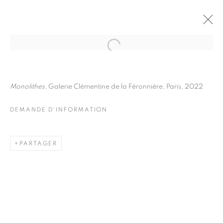
JULIETTE AGNEL
BIOGRAPHIE
ŒUVRES
Monolithes
, Galerie Clémentine de la Féronnière, Paris, 2022
INSTALLATIONS VIEWS
EXPOSITIONS
FOIRES
DEMANDE D'INFORMATION
DEMANDE D'INFORMATION
BROWSE ARTISTS
PARTAGER
Galerie Clémentine de la Féronnière
51, rue saint-Louis-en-l’île,
75004 Paris