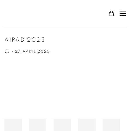
AIPAD 2025
23 - 27 AVRIL 2025
Open a larger version of the following image in a popup: