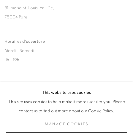
51, rue saint-Louis-en-l’île,
75004 Paris
Horaires d'ouverture
Mardi - Samedi
11h - 19h
+33(0)1 42 38 88 85
This website uses cookies
mail@galerieclementinedelaferonniere.fr
This site uses cookies to help make it more useful to you. Please
contact us to find out more about our Cookie Policy.
MANAGE COOKIES
MANAGE COOKIES