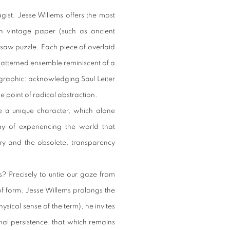
ist, Jesse Willems offers the most
s in vintage paper (such as ancient
igsaw puzzle. Each piece of overlaid
atterned ensemble reminiscent of a
ographic: acknowledging Saul Leiter
he point of radical abstraction.
e a unique character, which alone
ay of experiencing the world that
ry and the obsolete, transparency
? Precisely to untie our gaze from
of form. Jesse Willems prolongs the
ysical sense of the term), he invites
inal persistence: that which remains