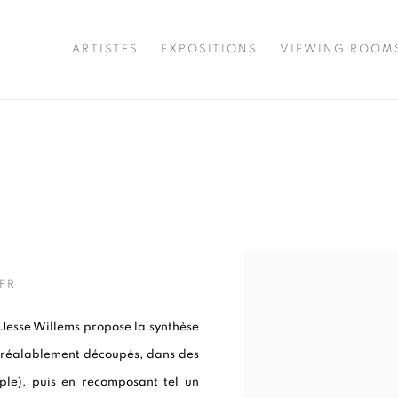
ARTISTES
EXPOSITIONS
VIEWING ROOM
Open a larger version of t
FR
 Jesse Willems propose la synthèse
, préalablement découpés, dans des
ple), puis en recomposant tel un