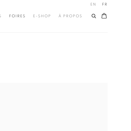
EN
FR
S
FOIRES
E-SHOP
À PROPOS
he following image in a popup: