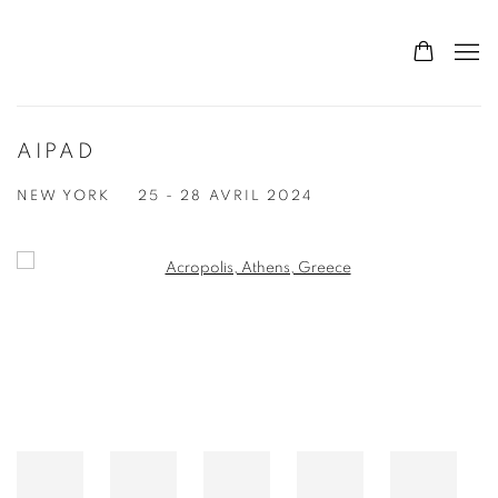
AIPAD
NEW YORK
25 - 28 AVRIL 2024
Open a larger version of the following image in a popup: